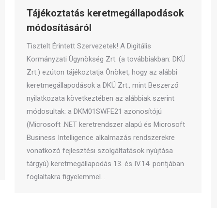
Tájékoztatás keretmegállapodások
módosításáról
Tisztelt Érintett Szervezetek! A Digitális
Kormányzati Ügynökség Zrt. (a továbbiakban: DKÜ
Zrt.) ezúton tájékoztatja Önöket, hogy az alábbi
keretmegállapodások a DKÜ Zrt., mint Beszerző
nyilatkozata következtében az alábbiak szerint
módosultak: a DKM01SWFE21 azonosítójú
(Microsoft .NET keretrendszer alapú és Microsoft
Business Intelligence alkalmazás rendszerekre
vonatkozó fejlesztési szolgáltatások nyújtása
tárgyú) keretmegállapodás 13. és IV.14. pontjában
foglaltakra figyelemmel…