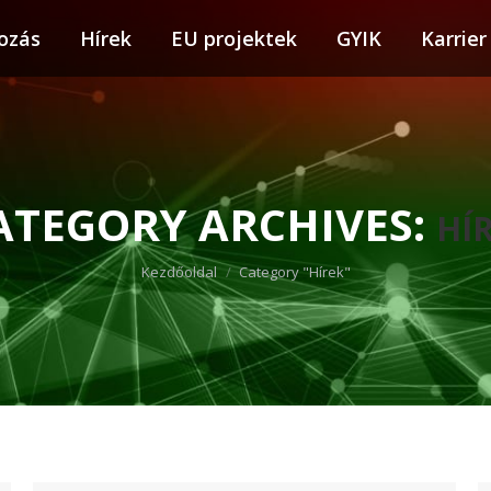
ozás
tkozás
Hírek
Hírek
EU projektek
EU projektek
GYIK
GYIK
Karrier
Karr
ATEGORY ARCHIVES:
HÍ
You are here:
Kezdőoldal
Category "Hírek"