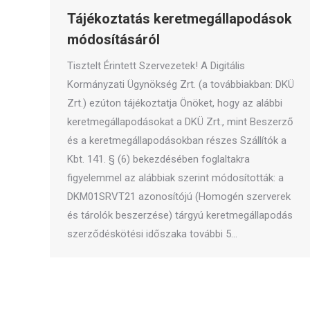
Tájékoztatás keretmegállapodások
módosításáról
Tisztelt Érintett Szervezetek! A Digitális
Kormányzati Ügynökség Zrt. (a továbbiakban: DKÜ
Zrt.) ezúton tájékoztatja Önöket, hogy az alábbi
keretmegállapodásokat a DKÜ Zrt., mint Beszerző
és a keretmegállapodásokban részes Szállítók a
Kbt. 141. § (6) bekezdésében foglaltakra
figyelemmel az alábbiak szerint módosították: a
DKM01SRVT21 azonosítójú (Homogén szerverek
és tárolók beszerzése) tárgyú keretmegállapodás
szerződéskötési időszaka további 5…