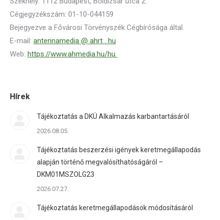
Székhely: 1112 Budapest, Boldizsár utca 2.
Cégjegyzékszám: 01-10-044159
Bejegyezve a Fővárosi Törvényszék Cégbírósága által.
E-mail:
antennamedia @ ahrt . hu
Web:
https://www.ahmedia.hu/hu
Hírek
Tájékoztatás a DKÜ Alkalmazás karbantartásáról
2026.08.05.
Tájékoztatás beszerzési igények keretmegállapodás
alapján történő megvalósíthatóságáról –
DKM01MSZOLG23
2026.07.27.
Tájékoztatás keretmegállapodások módosításáról