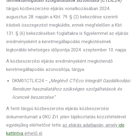
terméktámogatási szolgáltatások biztosítása (CTLIC24)
”
tárgyú közbeszerzési eljárás vonatkozásában 2024.
augusztus 28. napján a Kbt. 79. § (2) bekezdése szerinti
írásbeli összegezést megküldte, ennek megfelelően a Kbt.
131. § (6) bekezdésében foglaltakra is figyelemmel az eljárás
eredményeként a keretmegállapodás megkötésének
legkorábbi lehetséges időpontja 2024. szeptember 10. napja.
A közbeszerzési eljárás eredményeként megkötendő
keretmegállapodás azonosítója, tárgya:
DKM01CTLIC24 –
„Meglévő CT-Eco Integrált Gazdálkodási
Rendszer használatához szükséges szolgáltatások és
licencek beszerzése”
.
A fenti tárgyú közbeszerzési eljárás közbeszerzési
dokumentumait a DKÜ Zrt. jelen tájékoztatás közzétételével
egyidejűleg elérhetővé tette
az eljárás adatlapján, amely
ide
kattintva
érhető el
.