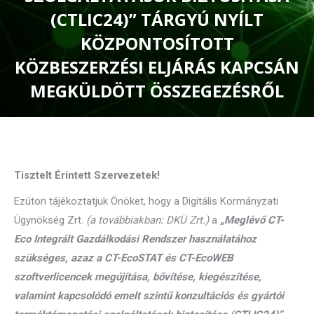
(CTLIC24)” TÁRGYÚ NYÍLT
KÖZPONTOSÍTOTT
KÖZBESZERZÉSI ELJÁRÁS KAPCSÁN
MEGKÜLDÖTT ÖSSZEGEZÉSRŐL
You are here:
Tisztelt Érintett Szervezetek!
Ezúton tájékoztatjuk Önöket, hogy a Digitális Kormányzati
Ügynökség Zrt.
(a továbbiakban: DKÜ Zrt.)
a
„
Meglévő CT-
Eco Integrált Gazdálkodási Rendszer használatához
szükséges, azaz a CT-EcoSTAT és CT-EcoWEB
szoftverlicencek megújítása, bővítése, kiegészítése,
valamint kapcsolódó emelt szintű konzultációs és gyártói