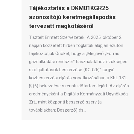
Tájékoztatás a DKM01KGR25
azonosítójú keretmegállapodás
tervezett megkötéséről
Tisztelt Érintett Szervezetek! A 2025. október 2.
napján közzétett hírben foglaltak alapján ezúton
tájékoztatjuk Önöket, hogy a „Meglévő „Forrás
gazdálkodási rendszer” használatához szükséges
szolgáltatások beszerzése (KGR25)” tárgyú
közbeszerzési eljárás vonatkozásában a Kbt. 131.
§ (6) bekezdése szerinti időtartam lejárt. Az eljárás
eredményeként a Digitális Kormányzati Ügynökség
Zrt., mint központi beszerző szerv (a
továbbiakban: Beszerző) és…