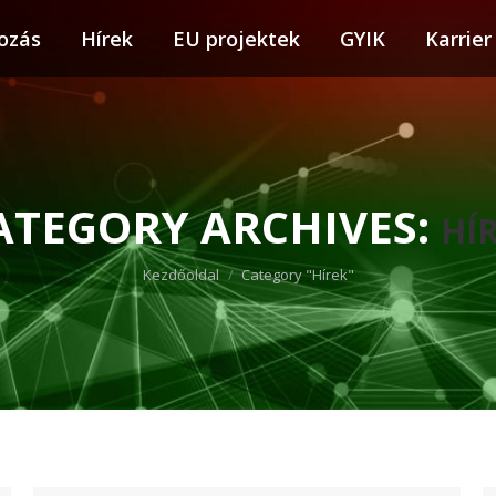
ozás
tkozás
Hírek
Hírek
EU projektek
EU projektek
GYIK
GYIK
Karrier
Karr
ATEGORY ARCHIVES:
HÍ
You are here:
Kezdőoldal
Category "Hírek"