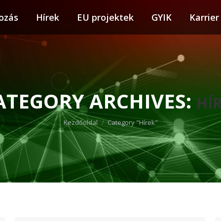
ozás
tkozás
Hírek
Hírek
EU projektek
EU projektek
GYIK
GYIK
Karrier
Karr
ATEGORY ARCHIVES:
HÍ
You are here:
Kezdőoldal
Category "Hírek"