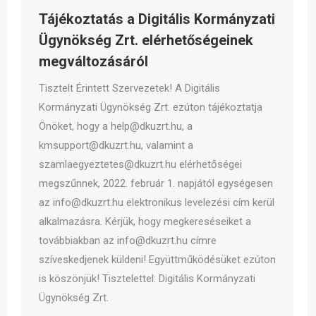
Tájékoztatás a Digitális Kormányzati
Ügynökség Zrt. elérhetőségeinek
megváltozásáról
Tisztelt Érintett Szervezetek! A Digitális
Kormányzati Ügynökség Zrt. ezúton tájékoztatja
Önöket, hogy a help@dkuzrt.hu, a
kmsupport@dkuzrt.hu, valamint a
szamlaegyeztetes@dkuzrt.hu elérhetőségei
megszűnnek, 2022. február 1. napjától egységesen
az info@dkuzrt.hu elektronikus levelezési cím kerül
alkalmazásra. Kérjük, hogy megkereséseiket a
továbbiakban az info@dkuzrt.hu címre
szíveskedjenek küldeni! Együttműködésüket ezúton
is köszönjük! Tisztelettel: Digitális Kormányzati
Ügynökség Zrt.