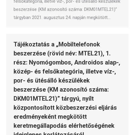
felsőkategória, illetve víz-, por- és ütésálló készülékek
beszerzése (KM azonosító száma: DKM01MTEL21)”
tárgyban 2021. augusztus 24. napján megkötött…
Tájékoztatás a „Mobiltelefonok
beszerzése (rövid név: MTEL21), 1.
rész: Nyomógombos, Androidos alap-,
közép- és felsőkategória, illetve víz-,
por- és ütésálló készülékek
beszerzése (KM azonosító száma:
DKM01MTEL21)” tárgyú, nyílt
központosított közbeszerzési eljárás
eredményeként megkötött
keretmegállapodás elérhetőségének
ideiglenes korlátozásáról