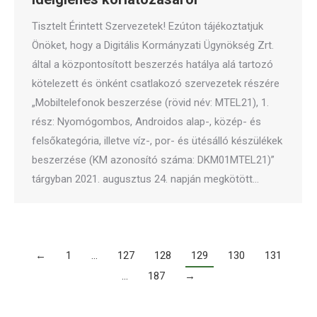
Tisztelt Érintett Szervezetek! Ezúton tájékoztatjuk
Önöket, hogy a Digitális Kormányzati Ügynökség Zrt.
által a központosított beszerzés hatálya alá tartozó
kötelezett és önként csatlakozó szervezetek részére
„Mobiltelefonok beszerzése (rövid név: MTEL21), 1.
rész: Nyomógombos, Androidos alap-, közép- és
felsőkategória, illetve víz-, por- és ütésálló készülékek
beszerzése (KM azonosító száma: DKM01MTEL21)”
tárgyban 2021. augusztus 24. napján megkötött…
←
1
…
127
128
129
130
131
…
187
→