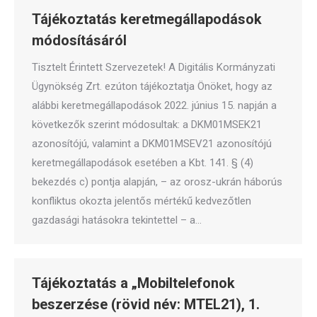
Tájékoztatás keretmegállapodások
módosításáról
Tisztelt Érintett Szervezetek! A Digitális Kormányzati
Ügynökség Zrt. ezúton tájékoztatja Önöket, hogy az
alábbi keretmegállapodások 2022. június 15. napján a
következők szerint módosultak: a DKM01MSEK21
azonosítójú, valamint a DKM01MSEV21 azonosítójú
keretmegállapodások esetében a Kbt. 141. § (4)
bekezdés c) pontja alapján, – az orosz-ukrán háborús
konfliktus okozta jelentős mértékű kedvezőtlen
gazdasági hatásokra tekintettel – a…
Tájékoztatás a „Mobiltelefonok
beszerzése (rövid név: MTEL21), 1.