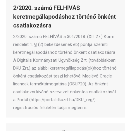
2/2020. számú FELHÍVÁS
keretmegállapodáshoz történő önként
csatlakozásra
2/2020. számú FELHÍVÁS a 301/2018. (XII. 27.) Korm.
rendelet 1. § (2) bekezdésének eb) pontja szerinti
keretmegállapodáshoz történő önként csatlakozásra
A Digitális Kormányzati Ügynökség Zrt. (továbbiakban:
DKÜ Zrt.) az alábbi keretmegállapodás(ok)hoz történő
önként csatlakozást teszi lehetővé: Meglévő Oracle
licencek terméktámogatása (OSUP20). Az önként
csatlakozni kívánó szervezet önkéntes csatlakozását
a Portál (https://portal.dkuzrt.hu/DKU_reg/)
regisztrációs felületén tudja megtenni,…