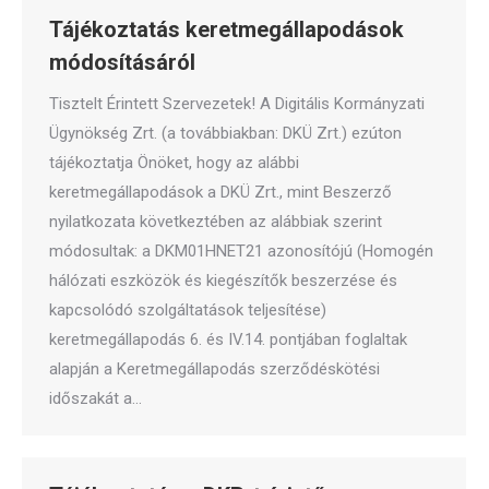
Tájékoztatás keretmegállapodások
módosításáról
Tisztelt Érintett Szervezetek! A Digitális Kormányzati
Ügynökség Zrt. (a továbbiakban: DKÜ Zrt.) ezúton
tájékoztatja Önöket, hogy az alábbi
keretmegállapodások a DKÜ Zrt., mint Beszerző
nyilatkozata következtében az alábbiak szerint
módosultak: a DKM01HNET21 azonosítójú (Homogén
hálózati eszközök és kiegészítők beszerzése és
kapcsolódó szolgáltatások teljesítése)
keretmegállapodás 6. és IV.14. pontjában foglaltak
alapján a Keretmegállapodás szerződéskötési
időszakát a…