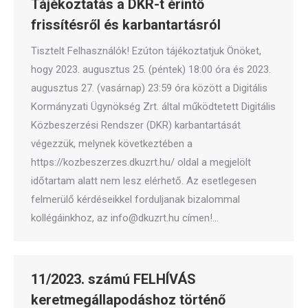
Tájékoztatás a DKR-t érintő
frissítésről és karbantartásról
Tisztelt Felhasználók! Ezúton tájékoztatjuk Önöket,
hogy 2023. augusztus 25. (péntek) 18:00 óra és 2023.
augusztus 27. (vasárnap) 23:59 óra között a Digitális
Kormányzati Ügynökség Zrt. által működtetett Digitális
Közbeszerzési Rendszer (DKR) karbantartását
végezzük, melynek következtében a
https://kozbeszerzes.dkuzrt.hu/ oldal a megjelölt
időtartam alatt nem lesz elérhető. Az esetlegesen
felmerülő kérdéseikkel forduljanak bizalommal
kollégáinkhoz, az info@dkuzrt.hu címen!…
11/2023. számú FELHÍVÁS
keretmegállapodáshoz történő