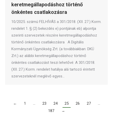
keretmegállapodáshoz történő
önkéntes csatlakozásra
10/2025. számú FELHÍVÁS a 301/2018. (XII. 27.) Korm.
rendelet 1. § (2) bekezdés e) pontjának eb) alpontja
szerinti szervezetek részére keretmegállapodáshoz
történő önkéntes csatlakozásra A Digitális
Kormányzati Ügynökség Zrt. (a továbbiakban: DKÜ
Zrt.) az alábbi keretmegállapodáshoz történő
önkéntes csatlakozást teszi lehetővé: A 301/2018.
(XII. 27.) Korm. rendelet hatálya alá tartozó érintett
szervezeteknél meglévő egyes…
←
1
…
23
24
25
26
27
…
187
→