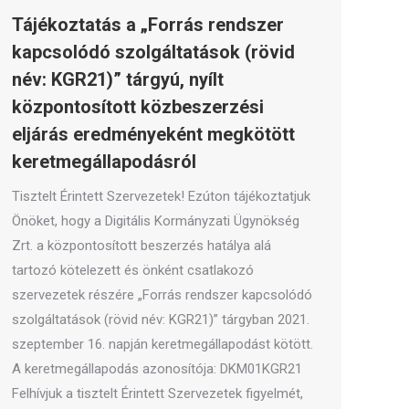
Tájékoztatás a „Forrás rendszer
kapcsolódó szolgáltatások (rövid
név: KGR21)” tárgyú, nyílt
központosított közbeszerzési
eljárás eredményeként megkötött
keretmegállapodásról
Tisztelt Érintett Szervezetek! Ezúton tájékoztatjuk
Önöket, hogy a Digitális Kormányzati Ügynökség
Zrt. a központosított beszerzés hatálya alá
tartozó kötelezett és önként csatlakozó
szervezetek részére „Forrás rendszer kapcsolódó
szolgáltatások (rövid név: KGR21)” tárgyban 2021.
szeptember 16. napján keretmegállapodást kötött.
A keretmegállapodás azonosítója: DKM01KGR21
Felhívjuk a tisztelt Érintett Szervezetek figyelmét,