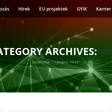
ozás
tkozás
Hírek
Hírek
EU projektek
EU projektek
GYIK
GYIK
Karrier
Karr
ATEGORY ARCHIVES:
HÍ
You are here:
Kezdőoldal
Category "Hírek"