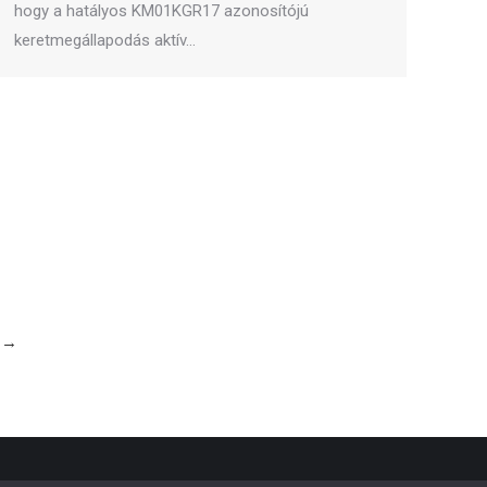
hogy a hatályos KM01KGR17 azonosítójú
keretmegállapodás aktív…
→