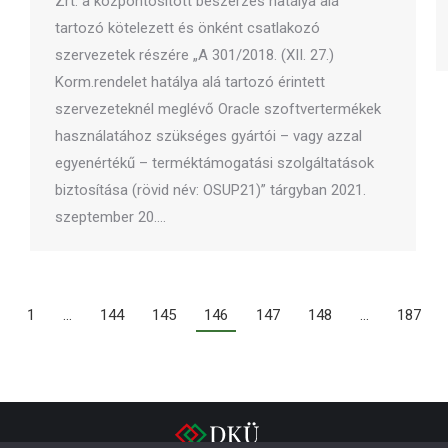
Zrt. a központosított beszerzés hatálya alá
tartozó kötelezett és önként csatlakozó
szervezetek részére „A 301/2018. (XII. 27.)
Korm.rendelet hatálya alá tartozó érintett
szervezeteknél meglévő Oracle szoftvertermékek
használatához szükséges gyártói – vagy azzal
egyenértékű – terméktámogatási szolgáltatások
biztosítása (rövid név: OSUP21)” tárgyban 2021.
szeptember 20.…
1
…
144
145
146
147
148
…
187