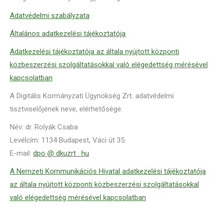
Adatvédelmi szabályzata
Általános adatkezelési tájékoztatója
Adatkezelési tájékoztatója az általa nyújtott központi
közbeszerzési szolgáltatásokkal való elégedettség mérésével
kapcsolatban
A Digitális Kormányzati Ügynökség Zrt. adatvédelmi
tisztviselőjének neve, elérhetősége:
Név: dr. Rolyák Csaba
Levélcím: 1134 Budapest, Váci út 35.
E-mail:
dpo @ dkuzrt . hu
A Nemzeti Kommunikációs Hivatal adatkezelési tájékoztatója
az általa nyújtott központi közbeszerzési szolgáltatásokkal
való elégedettség mérésével kapcsolatban