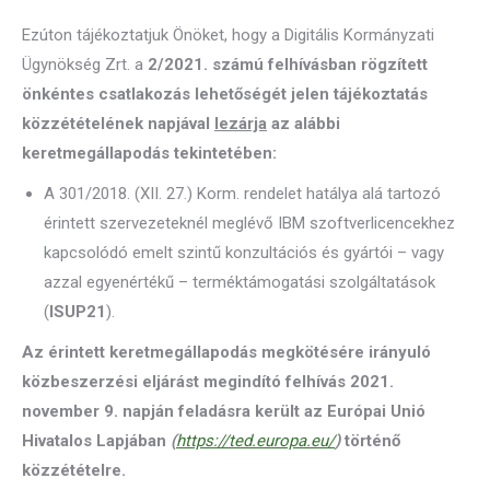
Ezúton tájékoztatjuk Önöket, hogy a Digitális Kormányzati
Ügynökség Zrt. a
2/2021. számú felhívásban rögzített
önkéntes csatlakozás lehetőségét jelen tájékoztatás
közzétételének napjával
lezárja
az alábbi
keretmegállapodás tekintetében:
A 301/2018. (XII. 27.) Korm. rendelet hatálya alá tartozó
érintett szervezeteknél meglévő IBM szoftverlicencekhez
kapcsolódó emelt szintű konzultációs és gyártói – vagy
azzal egyenértékű – terméktámogatási szolgáltatások
(
ISUP21
).
Az érintett keretmegállapodás megkötésére irányuló
közbeszerzési eljárást megindító felhívás 2021.
november 9. napján feladásra került az Európai Unió
Hivatalos Lapjában
(
https://ted.europa.eu/
)
történő
közzétételre.