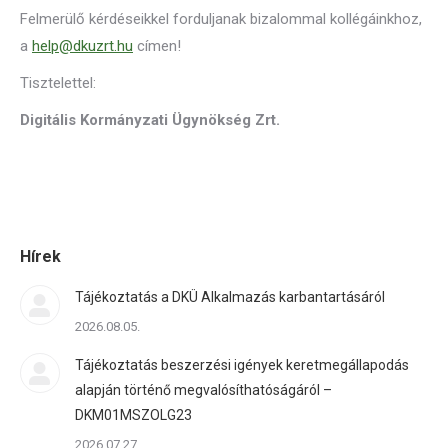
Felmerülő kérdéseikkel forduljanak bizalommal kollégáinkhoz,
a
help@dkuzrt.hu
címen!
Tisztelettel:
Digitális Kormányzati Ügynökség Zrt.
Hírek
Tájékoztatás a DKÜ Alkalmazás karbantartásáról
2026.08.05.
Tájékoztatás beszerzési igények keretmegállapodás
alapján történő megvalósíthatóságáról –
DKM01MSZOLG23
2026.07.27.