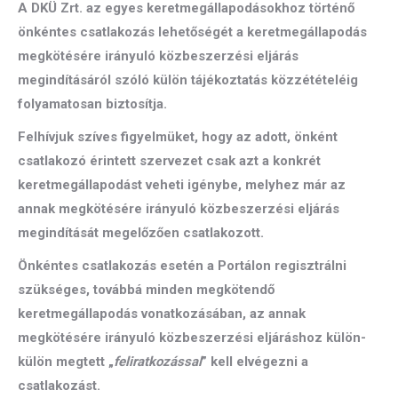
A DKÜ Zrt. az egyes keretmegállapodásokhoz történő
önkéntes csatlakozás lehetőségét a keretmegállapodás
megkötésére irányuló közbeszerzési eljárás
megindításáról szóló külön tájékoztatás közzétételéig
folyamatosan biztosítja.
Felhívjuk szíves figyelmüket, hogy az adott, önként
csatlakozó érintett szervezet csak azt a konkrét
keretmegállapodást veheti igénybe, melyhez már az
annak megkötésére irányuló közbeszerzési eljárás
megindítását megelőzően csatlakozott.
Önkéntes csatlakozás esetén a Portálon regisztrálni
szükséges, továbbá minden megkötendő
keretmegállapodás vonatkozásában, az annak
megkötésére irányuló közbeszerzési eljáráshoz külön-
külön megtett „
feliratkozással
” kell elvégezni a
csatlakozást.