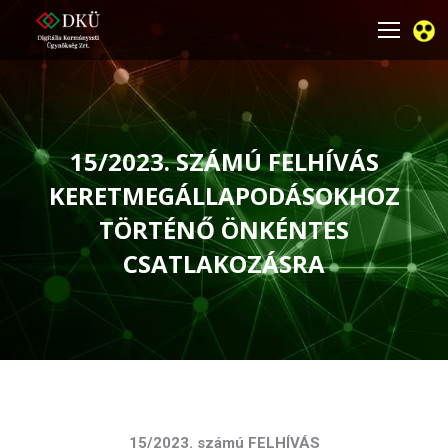
15/2023. SZÁMÚ FELHÍVÁS
KERETMEGÁLLAPODÁSOKHOZ
TÖRTÉNŐ ÖNKÉNTES
CSATLAKOZÁSRA
You are here:
15/2023. számú FELHÍVÁS