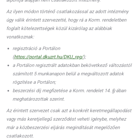
alpontja alapján nem csatlakozott intézmény.
Az ilyen módon történő csatlakozással az adott intézmény
úgy válik érintett szervezetté, hogy rá a Korm. rendeletben
foglalt kötelezettségek közül kizárólag az alábbiak
vonatkoznak:
regisztráció a Portálon
(
https://portal.dkuzrt.hu/DKU_reg/
);
a Portálon regisztrált adatokban bekövetkező változástól
számított 5 munkanapon belül a megváltozott adatok
rögzítése a Portálon;
beszerzési díj megfizetése a Korm. rendelet 14. §-ában
meghatározottak szerint.
Az érintett szervezet csak azt a konkrét keretmegállapodást
vagy más keretjellegű szerződést veheti igénybe, melyhez
már a közbeszerzési eljárás megindítását megelőzően
csatlakozott.