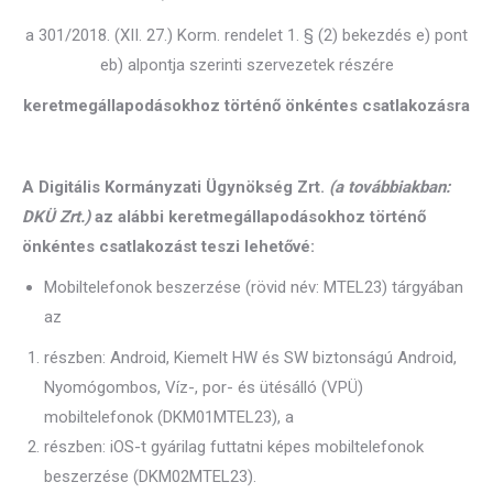
a 301/2018. (XII. 27.) Korm. rendelet 1. § (2) bekezdés e) pont
eb) alpontja szerinti szervezetek részére
keretmegállapodásokhoz történő önkéntes csatlakozásra
A Digitális Kormányzati Ügynökség Zrt.
(a továbbiakban:
DKÜ Zrt.)
az alábbi keretmegállapodásokhoz történő
önkéntes csatlakozást teszi lehetővé:
Mobiltelefonok beszerzése (rövid név: MTEL23) tárgyában
az
részben: Android, Kiemelt HW és SW biztonságú Android,
Nyomógombos, Víz-, por- és ütésálló (VPÜ)
mobiltelefonok (DKM01MTEL23), a
részben: iOS-t gyárilag futtatni képes mobiltelefonok
beszerzése (DKM02MTEL23).