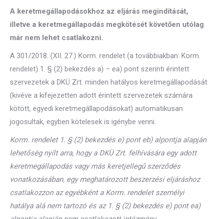
A keretmegállapodásokhoz az eljárás megindítását,
illetve a keretmegállapodás megkötését követően utólag
már nem lehet csatlakozni.
A 301/2018. (XII. 27.) Korm. rendelet (a továbbiakban: Korm.
rendelet) 1. § (2) bekezdés a) – ea) pont szerinti érintett
szervezetek a DKÜ Zrt. minden hatályos keretmegállapodását
(kivéve a kifejezetten adott érintett szervezetek számára
kötött, egyedi keretmegállapodásokat) automatikusan
jogosultak, egyben kötelesek is igénybe venni.
Korm. rendelet 1. § (2) bekezdés e) pont eb) alpontja alapján
lehetőség nyílt arra, hogy a DKÜ Zrt. felhívására egy adott
keretmegállapodás vagy más keretjellegű szerződés
vonatkozásában, egy meghatározott beszerzési eljáráshoz
csatlakozzon az egyébként a Korm. rendelet személyi
hatálya alá nem tartozó és az 1. § (2) bekezdés e) pont ea)