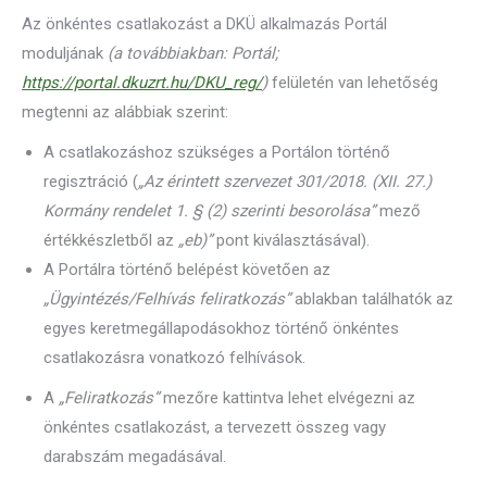
Az önkéntes csatlakozást a DKÜ alkalmazás Portál
moduljának
(a továbbiakban: Portál;
https://portal.dkuzrt.hu/DKU_reg/
)
felületén van lehetőség
megtenni az alábbiak szerint:
A csatlakozáshoz szükséges a Portálon történő
regisztráció (
„Az érintett szervezet 301/2018. (XII. 27.)
Kormány rendelet 1. § (2) szerinti besorolása”
mező
értékkészletből az
„eb)”
pont kiválasztásával).
A Portálra történő belépést követően az
„Ügyintézés/Felhívás feliratkozás”
ablakban találhatók az
egyes keretmegállapodásokhoz történő önkéntes
csatlakozásra vonatkozó felhívások.
A
„Feliratkozás”
mezőre kattintva lehet elvégezni az
önkéntes csatlakozást, a tervezett összeg vagy
darabszám megadásával.