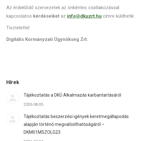
Az érdeklődő szervezetek az önkéntes csatlakozással
kapcsolatos
kérdéseiket
az
info@dkuzrt
.hu
címre küldhetik.
Tisztelettel:
Digitális Kormányzati Ügynökség Zrt.
Hírek
Tájékoztatás a DKÜ Alkalmazás karbantartásáról
2026.08.05.
Tájékoztatás beszerzési igények keretmegállapodás
alapján történő megvalósíthatóságáról –
DKM01MSZOLG23