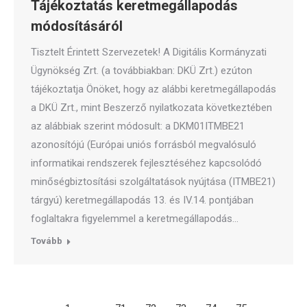
Tájékoztatás keretmegállapodás
módosításáról
Tisztelt Érintett Szervezetek! A Digitális Kormányzati
Ügynökség Zrt. (a továbbiakban: DKÜ Zrt.) ezúton
tájékoztatja Önöket, hogy az alábbi keretmegállapodás
a DKÜ Zrt., mint Beszerző nyilatkozata következtében
az alábbiak szerint módosult: a DKM01ITMBE21
azonosítójú (Európai uniós forrásból megvalósuló
informatikai rendszerek fejlesztéséhez kapcsolódó
minőségbiztosítási szolgáltatások nyújtása (ITMBE21)
tárgyú) keretmegállapodás 13. és IV.14. pontjában
foglaltakra figyelemmel a keretmegállapodás…
Tovább