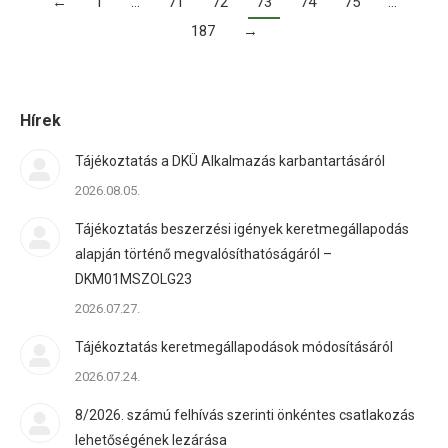
←
1
…
71
72
73
74
75
…
187
→
Hírek
Tájékoztatás a DKÜ Alkalmazás karbantartásáról
2026.08.05.
Tájékoztatás beszerzési igények keretmegállapodás
alapján történő megvalósíthatóságáról –
DKM01MSZOLG23
2026.07.27.
Tájékoztatás keretmegállapodások módosításáról
2026.07.24.
8/2026. számú felhívás szerinti önkéntes csatlakozás
lehetőségének lezárása