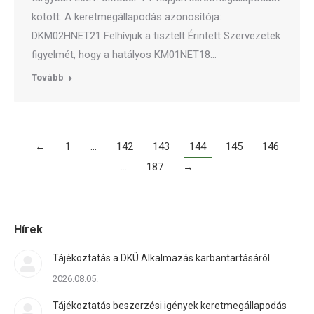
kötött. A keretmegállapodás azonosítója:
DKM02HNET21 Felhívjuk a tisztelt Érintett Szervezetek
figyelmét, hogy a hatályos KM01NET18…
Tovább
←
1
…
142
143
144
145
146
…
187
→
Hírek
Tájékoztatás a DKÜ Alkalmazás karbantartásáról
2026.08.05.
Tájékoztatás beszerzési igények keretmegállapodás