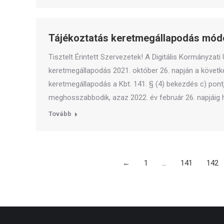
Tájékoztatás keretmegállapodás módo
Tisztelt Érintett Szervezetek! A Digitális Kormányzat
keretmegállapodás 2021. október 26. napján a követ
keretmegállapodás a Kbt. 141. § (4) bekezdés c) pontj
meghosszabbodik, azaz 2022. év február 26. napjáig 
Tovább
←
1
…
141
142