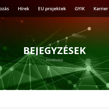
ozás
tkozás
Hírek
Hírek
EU projektek
EU projektek
GYIK
GYIK
Karrier
Karr
BEJEGYZÉSEK
You are here:
Kezdőoldal