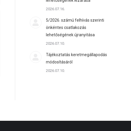
lehetőségének lezárása
2026.07.16.
5/2026. számú felhívás szerinti
önkéntes csatlakozás
lehetőségének újranyitása
2026.07.10.
Tájékoztatás keretmegállapodás
módosításáról
2026.07.10.