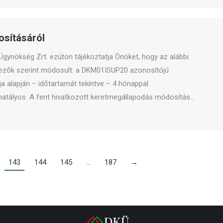
sításáról
i Ügynökség Zrt. ezúton tájékoztatja Önöket, hogy az alábbi
kezők szerint módosult: a DKM01ISUP20 azonosítójú
a alapján – időtartamát tekintve – 4 hónappal
hatályos. A fent hivatkozott keretmegállapodás módosítás…
143
144
145
…
187
→