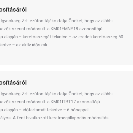
sításáról
i Ügynökség Zrt. ezúton tájékoztatja Önöket, hogy az alábbi
tkezők szerint módosult: a KM01FMNY18 azonosítójú
ja alapján – keretösszegét tekintve – az eredeti keretösszeg 50
kintve – az aktív időszak…
sításáról
i Ügynökség Zrt. ezúton tájékoztatja Önöket, hogy az alábbi
tkezők szerint módosult: a KM01ITBT17 azonosítójú
a alapján – időtartamát tekintve – 6 hónappal
tályos. A fent hivatkozott keretmegállapodás módosítás…