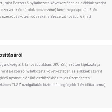
., mint Beszerző nyilatkozata következtében az alábbiak szerint
zerverek és tárolók beszerzése) keretmegállapodás 6. és
ás szerződéskötési időszakát a Beszerző további 6 (hat)
sításáról
 Ügynökség Zrt. (a továbbiakban: DKÜ Zrt.) ezúton tájékoztatja
 mint Beszerző nyilatkozata következtében az alábbiak szerint
vő nyomat előállító eszközökhöz teljes üzemeltetési
kében TÜSZ szolgáltatás biztosítás legfeljebb 1 év időtartamra)