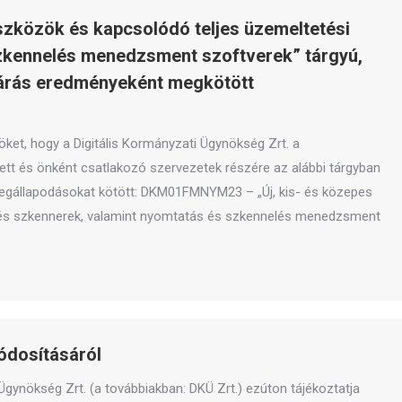
eszközök és kapcsolódó teljes üzemeltetési
szkennelés menedzsment szoftverek” tárgyú,
ljárás eredményeként megkötött
nöket, hogy a Digitális Kormányzati Ügynökség Zrt. a
ett és önként csatlakozó szervezetek részére az alábbi tárgyban
megállapodásokat kötött: DKM01FMNYM23 – „Új, kis- és közepes
k és szkennerek, valamint nyomtatás és szkennelés menedzsment
ódosításáról
 Ügynökség Zrt. (a továbbiakban: DKÜ Zrt.) ezúton tájékoztatja