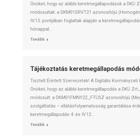
Önöket, hogy az alábbi keretmegállapodások a DKÜ Zrt
módosultak: a DKM01SRVT21 azonosítójú (Homogén s
IV.15. pontjában foglaltak alapján a keretmegállapod
hónappal…
Tovább
Tájékoztatás keretmegállapodás módo
Tisztelt Érintett Szervezetek! A Digitális Kormányzati
Önöket, hogy az alábbi keretmegállapodás a DKÜ Zrt.,
módosult: a DKM01FMNY22_FTÜSZ azonosítójú (Meglé
szolgáltatás – ellátásfolyamatosság garantálása érde
keretmegállapodás 4. és IV.12.…
Tovább