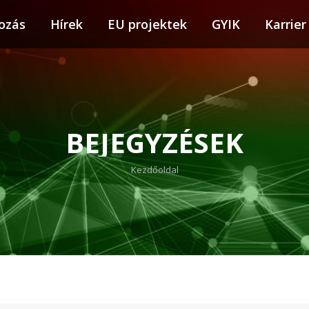
ozás
tkozás
Hírek
Hírek
EU projektek
EU projektek
GYIK
GYIK
Karrier
Karr
BEJEGYZÉSEK
You are here:
Kezdőoldal