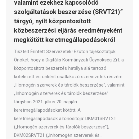
valamint ezekhez kapcsolódó
szolgáltatások beszerzése (SRVT21)”
tárgyú, nyílt központosított
közbeszerzési eljárás eredményeként
megkötött keretmegállapodásokról
Tisztelt Érintett Szervezetek! Ezúton tájékoztatjuk
Önöket, hogy a Digitális Kormányzati Ügynökség Zrt. a
központosított beszerzés hatálya alá tartozó
kötelezett és önként csatlakozó szervezetek részére
„Homogén szerverek és tárolók beszerzése”, valamint
„Inhomogén szerverek és tárolók beszerzése”
tárgyban 2021. július 20. napján
keretmegállapodásokat kötött. A
keretmegállapodások azonosítója: DKM01SRVT21
(„Homogén szerverek és tárolók beszerzése”);
DKM02SRVT21 („Inhomogén szerverek és…