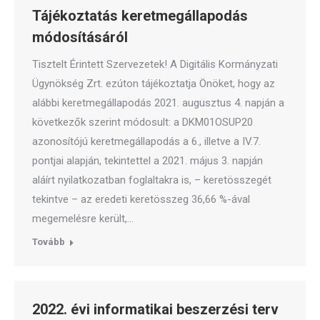
Tájékoztatás keretmegállapodás
módosításáról
Tisztelt Érintett Szervezetek! A Digitális Kormányzati
Ügynökség Zrt. ezúton tájékoztatja Önöket, hogy az
alábbi keretmegállapodás 2021. augusztus 4. napján a
következők szerint módosult: a DKM01OSUP20
azonosítójú keretmegállapodás a 6., illetve a IV.7.
pontjai alapján, tekintettel a 2021. május 3. napján
aláírt nyilatkozatban foglaltakra is, – keretösszegét
tekintve – az eredeti keretösszeg 36,66 %-ával
megemelésre került,…
Tovább
2022. évi informatikai beszerzési terv