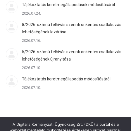
Tájékoztatás keretmegállapodások módosításáról
2026.07.24.
8/2026. számú felhívás szerinti önkéntes csatlakozás
lehetőségének lezárása
2026.07.16.
5/2026. számú felhívás szerinti önkéntes csatlakozás
lehetőségének újranyitása
2026.07.10.
Tájékoztatás keretmegállapodás módosításáról
2026.07.10.
A Digitális Kormányzati Ügynökség Zrt. (DKÜ) a portál és a
weboldal megfelelő működtetése érdekében sütiket használ.