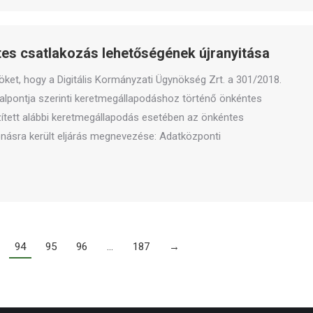
tes csatlakozás lehetőségének újranyitása
nöket, hogy a Digitális Kormányzati Ügynökség Zrt. a 301/2018.
b) alpontja szerinti keretmegállapodáshoz történő önkéntes
ített alábbi keretmegállapodás esetében az önkéntes
onásra került eljárás megnevezése: Adatközponti
94
95
96
…
187
→