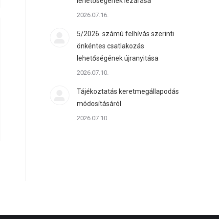
lehetőségének lezárása
2026.07.16.
5/2026. számú felhívás szerinti
önkéntes csatlakozás
lehetőségének újranyitása
2026.07.10.
Tájékoztatás keretmegállapodás
módosításáról
2026.07.10.