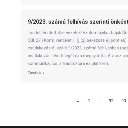
9/2023. számú felhívás szerinti önkén
Tisztelt Érintett Szervezetek! Ezúton tájékoztatjuk Ö
(XII. 27.) Korm. rendelet 1. § (2) bekezdés e) pont e
csatlakozásról szóló 9/2023. számú felhívásban rögz
csatlakozás lehetőségét újra megnyitotta: A visszav
kommunikációs, infrastruktúra és platform…
Tovább
←
1
…
92
93