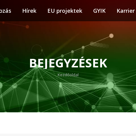
ozás
tkozás
Hírek
Hírek
EU projektek
EU projektek
GYIK
GYIK
Karrier
Karr
BEJEGYZÉSEK
You are here:
Kezdőoldal