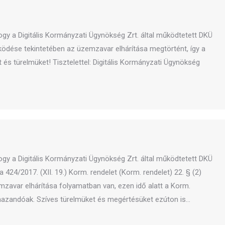
ogy a Digitális Kormányzati Ügynökség Zrt. által működtetett DKÜ
dése tekintetében az üzemzavar elhárítása megtörtént, így a
és türelmüket! Tisztelettel: Digitális Kormányzati Ügynökség
ogy a Digitális Kormányzati Ügynökség Zrt. által működtetett DKÜ
24/2017. (XII. 19.) Korm. rendelet (Korm. rendelet) 22. § (2)
zavar elhárítása folyamatban van, ezen idő alatt a Korm.
mazandóak. Szíves türelmüket és megértésüket ezúton is…