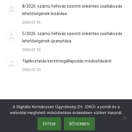
8/2026. számú felhívás szerinti önkéntes csatlakozás
lehetőségének lezárása
2026.07.16.
5/2026. számú felhívás szerinti önkéntes csatlakozás
lehetőségének újranyitása
2026.07.10.
Tájékoztatás keretmegállapodás módosításáról
2026.07.10.
A Digitális Kormányzati Ügynökség Zrt. (DKÜ) a portál és a
weboldal megfelelő működtetése érdekében sütiket használ.
ÉRTEM
BŐVEBBEN
bottom menu