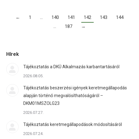
←
1
…
140
141
142
143
144
…
187
→
Hírek
Tájékoztatás a DKÜ Alkalmazás karbantartásáról
2026.08.05.
Tájékoztatás beszerzési igények keretmegállapodás
alapján történő megvalósíthatóságáról –
DKM01MSZOLG23
2026.07.27.
Tájékoztatás keretmegállapodások módosításáról
2026.07.24.