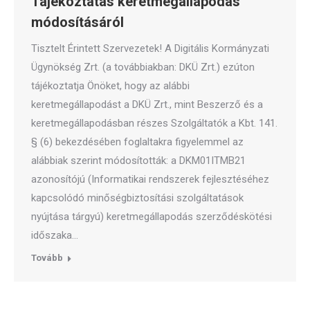
Tájékoztatás keretmegállapodás
módosításáról
Tisztelt Érintett Szervezetek! A Digitális Kormányzati
Ügynökség Zrt. (a továbbiakban: DKÜ Zrt.) ezúton
tájékoztatja Önöket, hogy az alábbi
keretmegállapodást a DKÜ Zrt., mint Beszerző és a
keretmegállapodásban részes Szolgáltatók a Kbt. 141.
§ (6) bekezdésében foglaltakra figyelemmel az
alábbiak szerint módosították: a DKM01ITMB21
azonosítójú (Informatikai rendszerek fejlesztéséhez
kapcsolódó minőségbiztosítási szolgáltatások
nyújtása tárgyú) keretmegállapodás szerződéskötési
időszaka…
Tovább