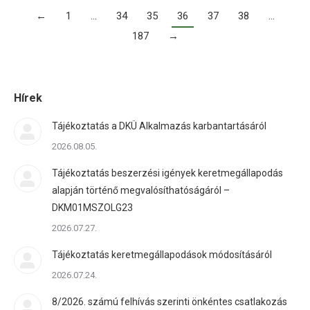
←
1
…
34
35
36
37
38
…
187
→
Hírek
Tájékoztatás a DKÜ Alkalmazás karbantartásáról
2026.08.05.
Tájékoztatás beszerzési igények keretmegállapodás
alapján történő megvalósíthatóságáról –
DKM01MSZOLG23
2026.07.27.
Tájékoztatás keretmegállapodások módosításáról
2026.07.24.
8/2026. számú felhívás szerinti önkéntes csatlakozás