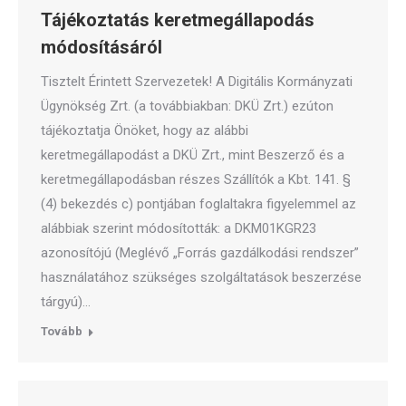
Tájékoztatás keretmegállapodás
módosításáról
Tisztelt Érintett Szervezetek! A Digitális Kormányzati
Ügynökség Zrt. (a továbbiakban: DKÜ Zrt.) ezúton
tájékoztatja Önöket, hogy az alábbi
keretmegállapodást a DKÜ Zrt., mint Beszerző és a
keretmegállapodásban részes Szállítók a Kbt. 141. §
(4) bekezdés c) pontjában foglaltakra figyelemmel az
alábbiak szerint módosították: a DKM01KGR23
azonosítójú (Meglévő „Forrás gazdálkodási rendszer”
használatához szükséges szolgáltatások beszerzése
tárgyú)…
Tovább