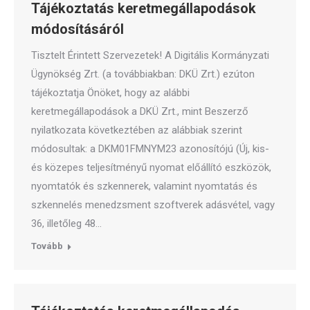
Tájékoztatás keretmegállapodások
módosításáról
Tisztelt Érintett Szervezetek! A Digitális Kormányzati
Ügynökség Zrt. (a továbbiakban: DKÜ Zrt.) ezúton
tájékoztatja Önöket, hogy az alábbi
keretmegállapodások a DKÜ Zrt., mint Beszerző
nyilatkozata következtében az alábbiak szerint
módosultak: a DKM01FMNYM23 azonosítójú (Új, kis-
és közepes teljesítményű nyomat előállító eszközök,
nyomtatók és szkennerek, valamint nyomtatás és
szkennelés menedzsment szoftverek adásvétel, vagy
36, illetőleg 48…
Tovább