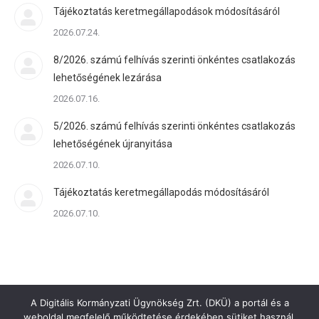
Tájékoztatás keretmegállapodások módosításáról
2026.07.24.
8/2026. számú felhívás szerinti önkéntes csatlakozás
lehetőségének lezárása
2026.07.16.
5/2026. számú felhívás szerinti önkéntes csatlakozás
lehetőségének újranyitása
2026.07.10.
Tájékoztatás keretmegállapodás módosításáról
2026.07.10.
A Digitális Kormányzati Ügynökség Zrt. (DKÜ) a portál és a
weboldal megfelelő működtetése érdekében sütiket használ.