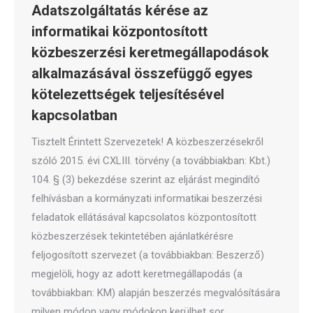
Adatszolgáltatás kérése az
informatikai központosított
közbeszerzési keretmegállapodások
alkalmazásával összefüggő egyes
kötelezettségek teljesítésével
kapcsolatban
Tisztelt Érintett Szervezetek! A közbeszerzésekről
szóló 2015. évi CXLIII. törvény (a továbbiakban: Kbt.)
104. § (3) bekezdése szerint az eljárást megindító
felhívásban a kormányzati informatikai beszerzési
feladatok ellátásával kapcsolatos központosított
közbeszerzések tekintetében ajánlatkérésre
feljogosított szervezet (a továbbiakban: Beszerző)
megjelöli, hogy az adott keretmegállapodás (a
továbbiakban: KM) alapján beszerzés megvalósítására
milyen módon vagy módokon kerülhet sor.…