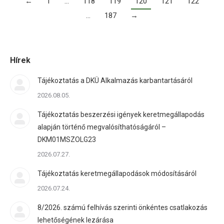
←
1
…
118
119
120
121
122
…
187
→
Hírek
Tájékoztatás a DKÜ Alkalmazás karbantartásáról
2026.08.05.
Tájékoztatás beszerzési igények keretmegállapodás
alapján történő megvalósíthatóságáról –
DKM01MSZOLG23
2026.07.27.
Tájékoztatás keretmegállapodások módosításáról
2026.07.24.
8/2026. számú felhívás szerinti önkéntes csatlakozás
lehetőségének lezárása