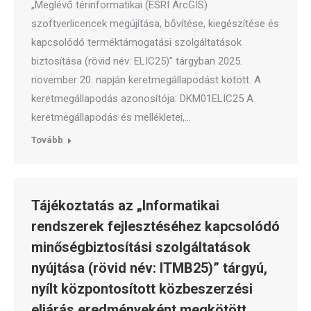
„Meglévő térinformatikai (ESRI ArcGIS)
szoftverlicencek megújítása, bővítése, kiegészítése és
kapcsolódó terméktámogatási szolgáltatások
biztosítása (rövid név: ELIC25)” tárgyban 2025.
november 20. napján keretmegállapodást kötött. A
keretmegállapodás azonosítója: DKM01ELIC25 A
keretmegállapodás és mellékletei,…
Tovább
Tájékoztatás az „Informatikai
rendszerek fejlesztéséhez kapcsolódó
minőségbiztosítási szolgáltatások
nyújtása (rövid név: ITMB25)” tárgyú,
nyílt központosított közbeszerzési
eljárás eredményeként megkötött