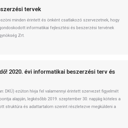
eszerzési tervek
szöni minden érintett és önként csatlakozó szervezetnek, hogy
gondoskodott informatikai fejlesztési és beszerzési tervének
Ügynökség Zrt.
ő! 2020. évi informatikai beszerzési terv és
n: DKÜ) ezúton hívja fel valamennyi érintett szervezet figyelmét
) pontja alapján, legkésőbb 2019. szeptember 30. napjáig köteles a
tt struktúra és adattartalom szerint részletezve megküldeni a