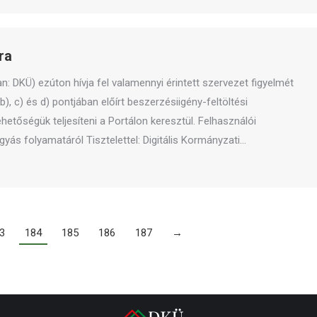
ra
n: DKÜ) ezúton hívja fel valamennyi érintett szervezet figyelmét
b), c) és d) pontjában előírt beszerzésiigény-feltöltési
hetőségük teljesíteni a Portálon keresztül. Felhasználói
gyás folyamatáról Tisztelettel: Digitális Kormányzati…
3
184
185
186
187
→