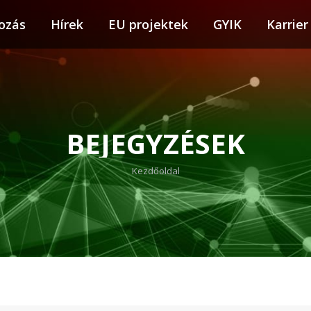
ozás
tkozás
Hírek
Hírek
EU projektek
EU projektek
GYIK
GYIK
Karrier
Karr
BEJEGYZÉSEK
You are here:
Kezdőoldal