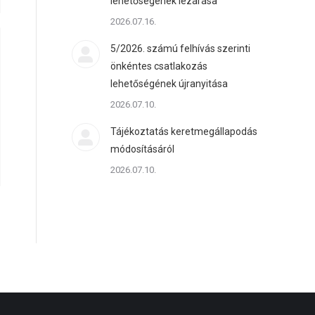
lehetőségének lezárása
2026.07.16.
5/2026. számú felhívás szerinti
önkéntes csatlakozás
lehetőségének újranyitása
2026.07.10.
Tájékoztatás keretmegállapodás
módosításáról
2026.07.10.