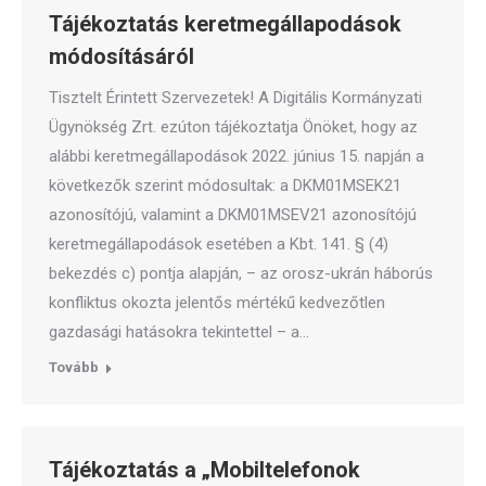
Tájékoztatás keretmegállapodások
módosításáról
Tisztelt Érintett Szervezetek! A Digitális Kormányzati
Ügynökség Zrt. ezúton tájékoztatja Önöket, hogy az
alábbi keretmegállapodások 2022. június 15. napján a
következők szerint módosultak: a DKM01MSEK21
azonosítójú, valamint a DKM01MSEV21 azonosítójú
keretmegállapodások esetében a Kbt. 141. § (4)
bekezdés c) pontja alapján, – az orosz-ukrán háborús
konfliktus okozta jelentős mértékű kedvezőtlen
gazdasági hatásokra tekintettel – a…
Tovább
Tájékoztatás a „Mobiltelefonok