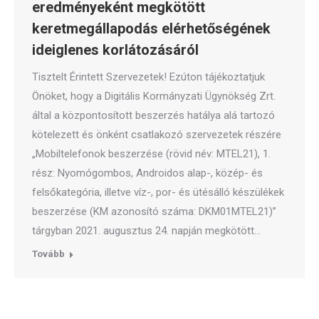
eredményeként megkötött
keretmegállapodás elérhetőségének
ideiglenes korlátozásáról
Tisztelt Érintett Szervezetek! Ezúton tájékoztatjuk
Önöket, hogy a Digitális Kormányzati Ügynökség Zrt.
által a központosított beszerzés hatálya alá tartozó
kötelezett és önként csatlakozó szervezetek részére
„Mobiltelefonok beszerzése (rövid név: MTEL21), 1.
rész: Nyomógombos, Androidos alap-, közép- és
felsőkategória, illetve víz-, por- és ütésálló készülékek
beszerzése (KM azonosító száma: DKM01MTEL21)”
tárgyban 2021. augusztus 24. napján megkötött…
Tovább