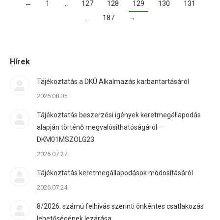
←
1
…
127
128
129
130
131
…
187
→
Hírek
Tájékoztatás a DKÜ Alkalmazás karbantartásáról
2026.08.05.
Tájékoztatás beszerzési igények keretmegállapodás
alapján történő megvalósíthatóságáról –
DKM01MSZOLG23
2026.07.27.
Tájékoztatás keretmegállapodások módosításáról
2026.07.24.
8/2026. számú felhívás szerinti önkéntes csatlakozás
lehetőségének lezárása