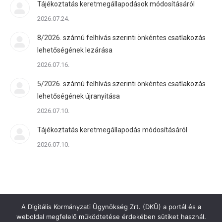
Tájékoztatás keretmegállapodások módosításáról
2026.07.24.
8/2026. számú felhívás szerinti önkéntes csatlakozás
lehetőségének lezárása
2026.07.16.
5/2026. számú felhívás szerinti önkéntes csatlakozás
lehetőségének újranyitása
2026.07.10.
Tájékoztatás keretmegállapodás módosításáról
2026.07.10.
A Digitális Kormányzati Ügynökség Zrt. (DKÜ) a portál és a
weboldal megfelelő működtetése érdekében sütiket használ.