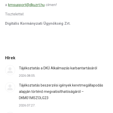
a
kmsupport@dkuzrt.hu
címen!
Tisztelettel:
Digitális Kormányzati Ügynökség Zrt.
Hírek
Tájékoztatás a DKÜ Alkalmazás karbantartásáról
2026.08.05.
Tájékoztatás beszerzési igények keretmegállapodás
alapján történő megvalósíthatóságáról –
DKM01MSZOLG23
2026.07.27.