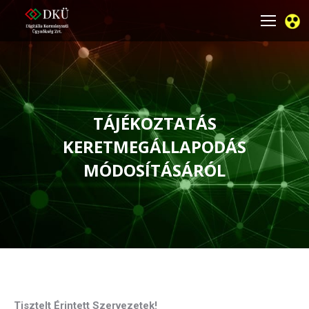
TÁJÉKOZTATÁS
KERETMEGÁLLAPODÁS
MÓDOSÍTÁSÁRÓL
You are here:
Tisztelt Érintett Szervezetek!