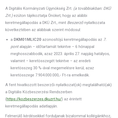
A Digitális Kormányzati Ügynökség Zrt.
(a továbbiakban: DKÜ
Zrt.)
ezúton tájékoztatja Önöket, hogy az alábbi
keretmegállapodás a DKÜ Zrt., mint
Beszerző
nyilatkozata
következtében az alábbiak szerint módosul:
a
DKM01MLIC20
azonosítójú keretmegállapodás az
7.
pont
alapján – időtartamát tekintve – 6 hónappal
meghosszabbodik, azaz 2023. április 27. napjáig hatályos,
valamint – keretösszegét tekintve – az eredeti
keretösszeg 30 %-ával megemelésre kerül, azaz
keretösszege 7.904.000.000,- Ft-ra emelkedik.
A fent hivatkozott beszerzői nyilatkozat(ok) megtalálható(ak)
a Digitális Közbeszerzési Rendszerben
(
https://kozbeszerzes.dkuzrt.hu/
) az érintett
keretmegállapodás adatlapján.
Felmerülő kérdéseikkel forduljanak bizalommal kollégáinkhoz,