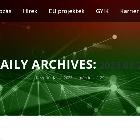
ozás
tkozás
Hírek
Hírek
EU projektek
EU projektek
GYIK
GYIK
Karrier
Karr
AILY ARCHIVES:
2023.03.
You are here:
Kezdőoldal
2023
március
29