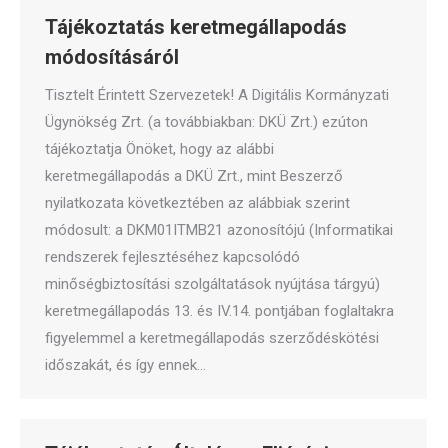
Tájékoztatás keretmegállapodás
módosításáról
Tisztelt Érintett Szervezetek! A Digitális Kormányzati
Ügynökség Zrt. (a továbbiakban: DKÜ Zrt.) ezúton
tájékoztatja Önöket, hogy az alábbi
keretmegállapodás a DKÜ Zrt., mint Beszerző
nyilatkozata következtében az alábbiak szerint
módosult: a DKM01ITMB21 azonosítójú (Informatikai
rendszerek fejlesztéséhez kapcsolódó
minőségbiztosítási szolgáltatások nyújtása tárgyú)
keretmegállapodás 13. és IV.14. pontjában foglaltakra
figyelemmel a keretmegállapodás szerződéskötési
időszakát, és így ennek…