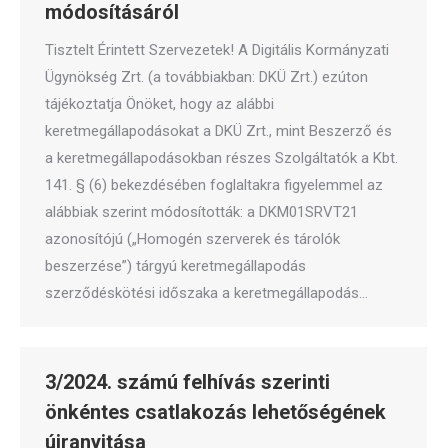
módosításáról
Tisztelt Érintett Szervezetek! A Digitális Kormányzati
Ügynökség Zrt. (a továbbiakban: DKÜ Zrt.) ezúton
tájékoztatja Önöket, hogy az alábbi
keretmegállapodásokat a DKÜ Zrt., mint Beszerző és
a keretmegállapodásokban részes Szolgáltatók a Kbt.
141. § (6) bekezdésében foglaltakra figyelemmel az
alábbiak szerint módosították: a DKM01SRVT21
azonosítójú („Homogén szerverek és tárolók
beszerzése”) tárgyú keretmegállapodás
szerződéskötési időszaka a keretmegállapodás…
3/2024. számú felhívás szerinti
önkéntes csatlakozás lehetőségének
újranyitása