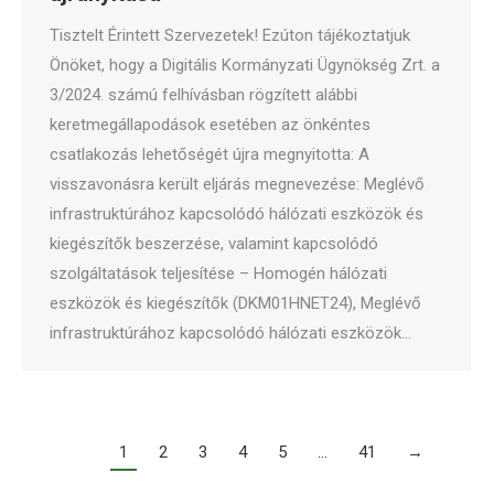
Tisztelt Érintett Szervezetek! Ezúton tájékoztatjuk
Önöket, hogy a Digitális Kormányzati Ügynökség Zrt. a
3/2024. számú felhívásban rögzített alábbi
keretmegállapodások esetében az önkéntes
csatlakozás lehetőségét újra megnyitotta: A
visszavonásra került eljárás megnevezése: Meglévő
infrastruktúrához kapcsolódó hálózati eszközök és
kiegészítők beszerzése, valamint kapcsolódó
szolgáltatások teljesítése – Homogén hálózati
eszközök és kiegészítők (DKM01HNET24), Meglévő
infrastruktúrához kapcsolódó hálózati eszközök…
1
2
3
4
5
…
41
→