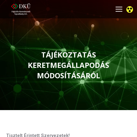
TÁJÉKOZTATÁS
KERETMEGÁLLAPODÁS
MÓDOSÍTÁSÁRÓL
You are here:
Tisztelt Érintett Szervezetek!