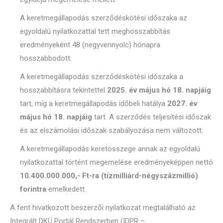
A keretmegállapodás szerződéskötési időszaka az
egyoldalú nyilatkozattal tett meghosszabbítás
eredményeként 48 (negyvennyolc) hónapra
hosszabbodott.
A keretmegállapodás szerződéskötési időszaka a
hosszabbításra tekintettel
2025. év május hó 18. napjáig
tart, míg a keretmegállapodás időbeli hatálya
2027. év
május hó 18. napjáig
tart. A szerződés teljesítési időszak
és az elszámolási időszak szabályozása nem változott.
A keretmegállapodás keretösszege annak az egyoldalú
nyilatkozattal történt megemelése eredményeképpen nettó
10.400.000.000,- Ft-ra (tízmilliárd-négyszázmillió)
forintra
emelkedett.
A fent hivatkozott beszerzői nyilatkozat megtalálható az
Integrált DKÜ Portál Rendszerben (IDPR –