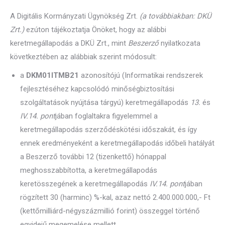
A Digitális Kormányzati Ügynökség Zrt.
(a továbbiakban: DKÜ
Zrt.)
ezúton tájékoztatja Önöket, hogy az alábbi
keretmegállapodás a DKÜ Zrt., mint
Beszerző
nyilatkozata
következtében az alábbiak szerint módosult:
a
DKM01ITMB21
azonosítójú (Informatikai rendszerek
fejlesztéséhez kapcsolódó minőségbiztosítási
szolgáltatások nyújtása tárgyú) keretmegállapodás
13.
és
IV.14. pont
jában foglaltakra figyelemmel a
keretmegállapodás szerződéskötési időszakát, és így
ennek eredményeként a keretmegállapodás időbeli hatályát
a Beszerző további 12 (tizenkettő) hónappal
meghosszabbította, a keretmegállapodás
keretösszegének a keretmegállapodás
IV.14. pont
jában
rögzített 30 (harminc) %-kal, azaz nettó 2.400.000.000,- Ft
(kettőmilliárd-négyszázmillió forint) összeggel történő
egyidejű megemelése mellett.