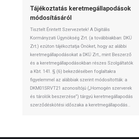
Tájékoztatás keretmegállapodások
módosításáról
Tisztelt Érintett Szervezetek! A Digitális
Kormányzati Ügynökség Zrt. (a továbbiakban: DKÜ
Zrt.) ezúton tájékoztatja Önöket, hogy az alábbi
keretmegállapodásokat a DKÜ Zrt., mint Beszerző
és a keretmegállapodásokban részes Szolgáltatók
a Kbt. 141. § (6) bekezdésében foglaltakra
figyelemmel az alábbiak szerint módosították: a
DKM01SRVT21 azonosítójú („Homogén szerverek
és tárolók beszerzése”) tárgyú keretmegállapodás
szerződéskötési időszaka a keretmegállapodás…