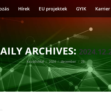
ozás
tkozás
Hírek
Hírek
EU projektek
EU projektek
GYIK
GYIK
Karrier
Karr
AILY ARCHIVES:
2024.12.
You are here:
Kezdőoldal
2024
december
23