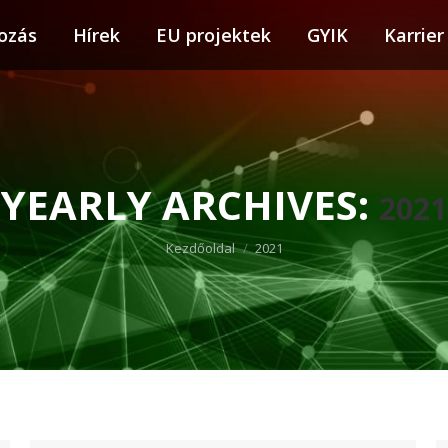
ozás
tkozás
Hírek
Hírek
EU projektek
EU projektek
GYIK
GYIK
Karrier
Karr
YEARLY ARCHIVES:
2021
You are here:
Kezdőoldal
2021