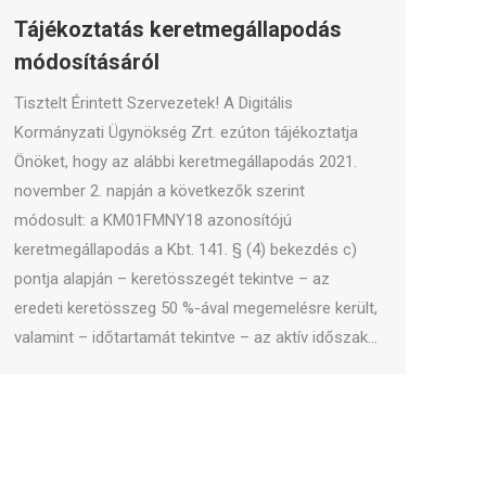
Tájékoztatás keretmegállapodás
módosításáról
Tisztelt Érintett Szervezetek! A Digitális
Kormányzati Ügynökség Zrt. ezúton tájékoztatja
Önöket, hogy az alábbi keretmegállapodás 2021.
november 2. napján a következők szerint
módosult: a KM01FMNY18 azonosítójú
keretmegállapodás a Kbt. 141. § (4) bekezdés c)
pontja alapján – keretösszegét tekintve – az
eredeti keretösszeg 50 %-ával megemelésre került,
valamint – időtartamát tekintve – az aktív időszak…