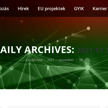
ozás
tkozás
Hírek
Hírek
EU projektek
EU projektek
GYIK
GYIK
Karrier
Karr
AILY ARCHIVES:
2021.11.
You are here:
Kezdőoldal
2021
november
18