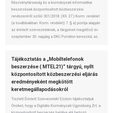
Részvénytársaság és a kormányzati informatikai
beszerzések központosított közbeszerzési
rendszeréről szóló 301/2018. (XII. 27.) Korm. rendelet
(a továbbiakban: Korm. rendelet) 7. § a) pontja alapján
az érintett szervezeteknek, a tárgyévet megelőző év
szeptember 30. napjáig a DKÜ Portálon keresztül, az…
Tájékoztatás a „Mobiltelefonok
beszerzése ( MTEL21)” tárgyú, nyílt
központosított közbeszerzési eljárás
eredményeként megkötött
keretmegállapodásokról
Tisztelt Érintett Szervezetek! Ezúton tájékoztatjuk
Önöket, hogy a Digitális Kormányzati Ügynökség Zrt. a
központosított beszerzés hatálya alá tartozó