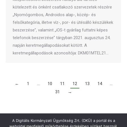
kötelezett és önként csatlakozó szervezetek részére
„Nyomógombos, Androidos alap-, közép- és
felsőkategória, illetve víz-, por- és ütésálló készülékek
beszerzése”, valamint „iOS-t gyárilag futtatni képes
telefonok beszerzése” tárgyban 2021. augusztus 24.
napján keretmegállapodásokat kötött. A
keretmegállapodások azonosítója: DKM01MTEL21…
←
1
…
10
11
12
13
14
…
31
→
A Digitális Kormányzati Ügynökség Zrt. (DKÜ) a portál és a
weboldal megfelelő működtetése érdekében sütiket használ.