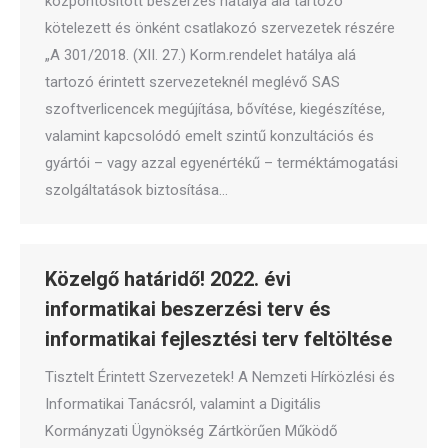
központosított beszerzés hatálya alá tartozó
kötelezett és önként csatlakozó szervezetek részére
„A 301/2018. (XII. 27.) Korm.rendelet hatálya alá
tartozó érintett szervezeteknél meglévő SAS
szoftverlicencek megújítása, bővítése, kiegészítése,
valamint kapcsolódó emelt szintű konzultációs és
gyártói – vagy azzal egyenértékű – terméktámogatási
szolgáltatások biztosítása…
Közelgő határidő! 2022. évi
informatikai beszerzési terv és
informatikai fejlesztési terv feltöltése
Tisztelt Érintett Szervezetek! A Nemzeti Hírközlési és
Informatikai Tanácsról, valamint a Digitális
Kormányzati Ügynökség Zártkörűen Működő