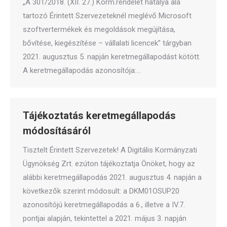
„A 301/2018. (XII. 27.) Korm.rendelet hatálya alá
tartozó Érintett Szervezeteknél meglévő Microsoft
szoftvertermékek és megoldások megújítása,
bővítése, kiegészítése – vállalati licencek” tárgyban
2021. augusztus 5. napján keretmegállapodást kötött.
A keretmegállapodás azonosítója:…
Tájékoztatás keretmegállapodás
módosításáról
Tisztelt Érintett Szervezetek! A Digitális Kormányzati
Ügynökség Zrt. ezúton tájékoztatja Önöket, hogy az
alábbi keretmegállapodás 2021. augusztus 4. napján a
következők szerint módosult: a DKM01OSUP20
azonosítójú keretmegállapodás a 6., illetve a IV.7.
pontjai alapján, tekintettel a 2021. május 3. napján