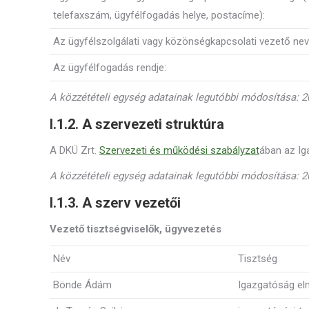
telefaxszám, ügyfélfogadás helye, postacíme):
Az ügyfélszolgálati vagy közönségkapcsolati vezető nev
Az ügyfélfogadás rendje:
A közzétételi egység adatainak legutóbbi módosítása: 20
I.1.2. A szervezeti struktúra
A DKÜ Zrt.
Szervezeti és működési szabályzat
ában az Ig
A közzétételi egység adatainak legutóbbi módosítása: 20
I.1.3. A szerv vezetői
Vezető tisztségviselők, ügyvezetés
Név
Tisztség
Bönde Ádám
Igazgatóság el