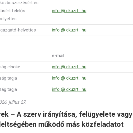
 közbeszerzésért és
ásért felelős
info @ dkuzrt . hu
helyettes
rigazgató-helyettes
info @ dkuzrt . hu
e-mail
ság elnöke
info @ dkuzrt . hu
ság tagja
info @ dkuzrt . hu
ság tagja
info @ dkuzrt . hu
26. július 27.
vek – A szerv irányítása, felügyelete vagy
endeltségében működő más közfeladatot