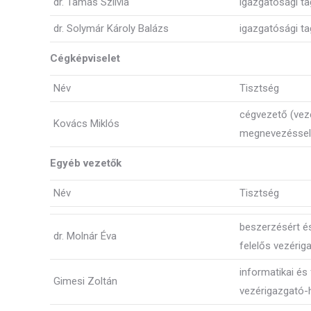
dr. Tamás Szilvia
igazgatósági ta
dr. Solymár Károly Balázs
igazgatósági ta
Cégképviselet
Név
Tisztség
cégvezető (vez
Kovács Miklós
megnevezéssel
Egyéb vezetők
Név
Tisztség
beszerzésért é
dr. Molnár Éva
felelős vezérig
informatikai és 
Gimesi Zoltán
vezérigazgató-