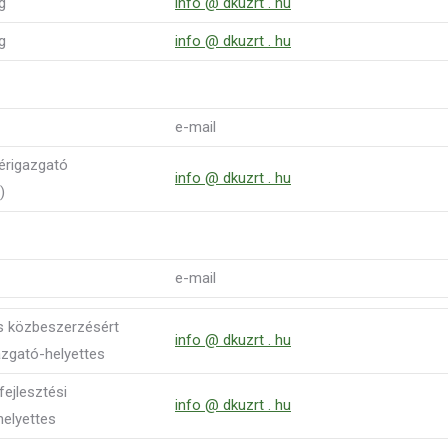
g
info @ dkuzrt . hu
g
info @ dkuzrt . hu
e-mail
érigazgató
info @ dkuzrt . hu
)
e-mail
s közbeszerzésért
info @ dkuzrt . hu
azgató-helyettes
fejlesztési
info @ dkuzrt . hu
helyettes