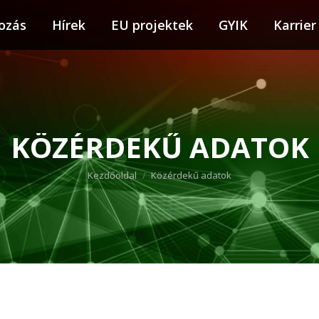
ozás
tkozás
Hírek
Hírek
EU projektek
EU projektek
GYIK
GYIK
Karrier
Karr
KÖZÉRDEKŰ ADATOK
You are here:
Kezdőoldal
Közérdekű adatok