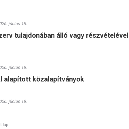
26. június 18.
zerv tulajdonában álló vagy részvételével
26. június 18.
al alapított közalapítványok
26. június 18.
t lap.