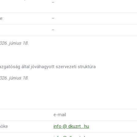
–
e:
–
–
26. június 18.
azgatóság által jóváhagyott szervezeti struktúra
26. június 18.
e-mail
nöke
info @ dkuzrt . hu