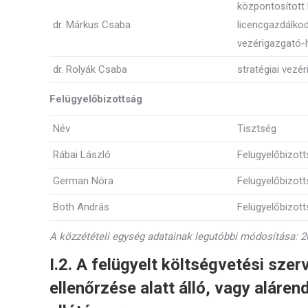
központosított
dr. Márkus Csaba
licencgazdálkod
vezérigazgató-
dr. Rolyák Csaba
stratégiai vezé
Felügyelőbizottság
Név
Tisztség
Rábai László
Felügyelőbizott
German Nóra
Felügyelőbizott
Both András
Felügyelőbizott
A közzétételi egység adatainak legutóbbi módosítása: 20
I.2. A felügyelt költségvetési szer
ellenőrzése alatt álló, vagy alár