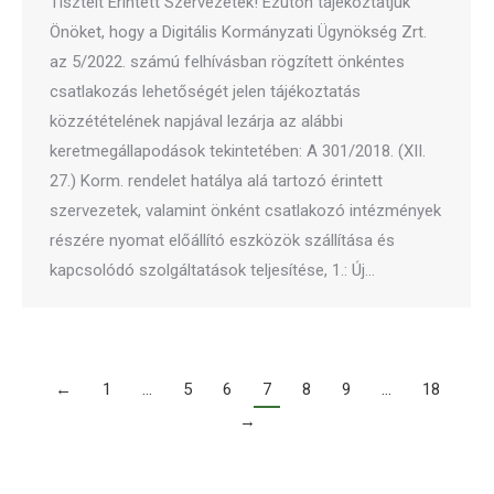
Tisztelt Érintett Szervezetek! Ezúton tájékoztatjuk
Önöket, hogy a Digitális Kormányzati Ügynökség Zrt.
az 5/2022. számú felhívásban rögzített önkéntes
csatlakozás lehetőségét jelen tájékoztatás
közzétételének napjával lezárja az alábbi
keretmegállapodások tekintetében: A 301/2018. (XII.
27.) Korm. rendelet hatálya alá tartozó érintett
szervezetek, valamint önként csatlakozó intézmények
részére nyomat előállító eszközök szállítása és
kapcsolódó szolgáltatások teljesítése, 1.: Új…
←
1
…
5
6
7
8
9
…
18
→