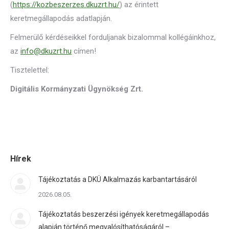
(
https://kozbeszerzes.dkuzrt.hu/
) az érintett
keretmegállapodás adatlapján.
Felmerülő kérdéseikkel forduljanak bizalommal kollégáinkhoz,
az
info@dkuzrt.hu
címen!
Tisztelettel:
Digitális Kormányzati Ügynökség Zrt.
Hírek
Tájékoztatás a DKÜ Alkalmazás karbantartásáról
2026.08.05.
Tájékoztatás beszerzési igények keretmegállapodás
alapján történő megvalósíthatóságáról –