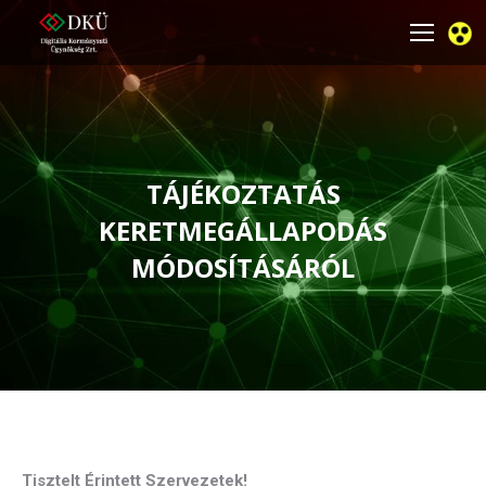
TÁJÉKOZTATÁS
KERETMEGÁLLAPODÁS
MÓDOSÍTÁSÁRÓL
You are here:
Tisztelt Érintett Szervezetek!