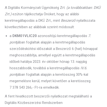
A Digitális Kormányzati Ügynökség Zrt.
(a továbbiakban: DKÜ
Zrt.)
ezúton tájékoztatja Önöket, hogy az alábbi
keretmegállapodás a DKÜ Zrt., mint
Beszerző
nyilatkozata
következtében az alábbiak szerint módosult:
a
DKM01VLIC20
azonosítójú keretmegállapodás
7.
pont
jában foglaltak alapján a keretmegállapodás
szerződéskötési időszakát a Beszerző 6 (hat) hónappal
meghosszabbítja, amellyel együtt a keretmegállapodás
időbeli hatálya 2023. év október hónap 13. napjáig
hosszabbodik, továbbá a keretmegállapodás
IV.6.
pont
jában foglaltak alapján a keretösszeg 30%-kal
megemelésre kerül, melyet követően a keretösszeg
7 378 543 266,- Ft-ra emelkedik.
A fent hivatkozott beszerzői nyilatkozat megtalálható a
Digitális Közbeszerzési Rendszerben