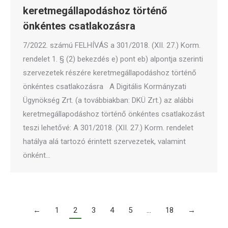
keretmegállapodáshoz történő
önkéntes csatlakozásra
7/2022. számú FELHÍVÁS a 301/2018. (XII. 27.) Korm.
rendelet 1. § (2) bekezdés e) pont eb) alpontja szerinti
szervezetek részére keretmegállapodáshoz történő
önkéntes csatlakozásra A Digitális Kormányzati
Ügynökség Zrt. (a továbbiakban: DKÜ Zrt.) az alábbi
keretmegállapodáshoz történő önkéntes csatlakozást
teszi lehetővé: A 301/2018. (XII. 27.) Korm. rendelet
hatálya alá tartozó érintett szervezetek, valamint
önként…
←
1
2
3
4
5
…
18
→