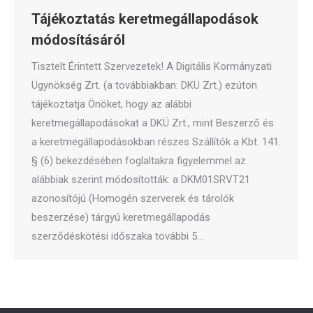
Tájékoztatás keretmegállapodások
módosításáról
Tisztelt Érintett Szervezetek! A Digitális Kormányzati
Ügynökség Zrt. (a továbbiakban: DKÜ Zrt.) ezúton
tájékoztatja Önöket, hogy az alábbi
keretmegállapodásokat a DKÜ Zrt., mint Beszerző és
a keretmegállapodásokban részes Szállítók a Kbt. 141.
§ (6) bekezdésében foglaltakra figyelemmel az
alábbiak szerint módosították: a DKM01SRVT21
azonosítójú (Homogén szerverek és tárolók
beszerzése) tárgyú keretmegállapodás
szerződéskötési időszaka további 5…