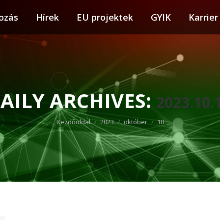
ozás
tkozás
Hírek
Hírek
EU projektek
EU projektek
GYIK
GYIK
Karrier
Karr
AILY ARCHIVES:
2023.10.
You are here:
Kezdőoldal
2023
október
10