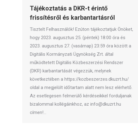
Tájékoztatás a DKR-t érintő
frissítésről és karbantartásról
Tisztelt Felhasználók! Ezúton tájékoztatjuk Önöket,
hogy 2023. augusztus 25. (péntek) 18:00 óra és
2023. augusztus 27. (vasárnap) 23:59 óra között a
Digitális Kormányzati Ügynökség Zrt. által
működtetett Digitális Közbeszerzési Rendszer
(DKR) karbantartását végezzük, melynek
következtében a https://kozbeszerzes.dkuzrt.hu/
oldal a megjelölt időtartam alatt nem lesz elérhető.
Az esetlegesen felmerülő kérdéseikkel forduljanak
bizalommal kollégáinkhoz, az info@dkuzrt.hu
címen!…