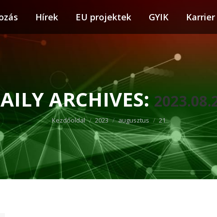
ozás
tkozás
Hírek
Hírek
EU projektek
EU projektek
GYIK
GYIK
Karrier
Karr
AILY ARCHIVES:
2023.08.
You are here:
Kezdőoldal
2023
augusztus
21