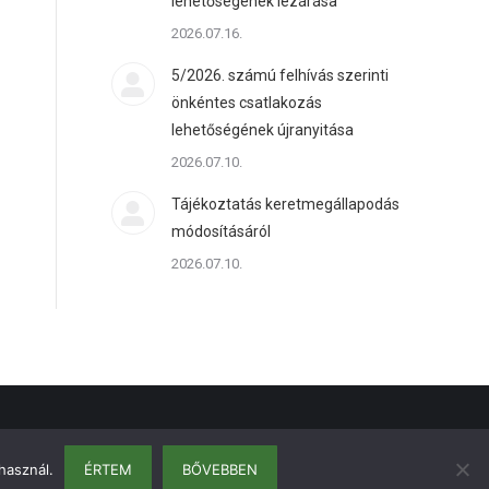
lehetőségének lezárása
2026.07.16.
5/2026. számú felhívás szerinti
önkéntes csatlakozás
lehetőségének újranyitása
2026.07.10.
Tájékoztatás keretmegállapodás
módosításáról
2026.07.10.
használ.
ÉRTEM
BŐVEBBEN