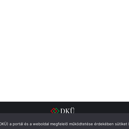
(DKÜ) a portál és a weboldal megfelelő működtetése érdekében sütiket 
Impresszum
Adatvédelem
Integritás
Süti szabályzat