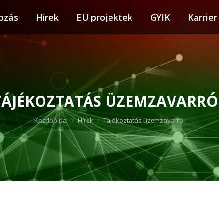
ozás
tkozás
Hírek
Hírek
EU projektek
EU projektek
GYIK
GYIK
Karrier
Karr
TÁJÉKOZTATÁS ÜZEMZAVARRÓ
You are here:
Kezdőoldal
Hírek
Tájékoztatás üzemzavarról