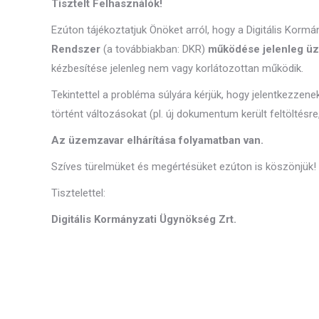
Tisztelt Felhasználók!
Ezúton tájékoztatjuk Önöket arról, hogy a Digitális Korm
Rendszer
(a továbbiakban: DKR)
működése jelenleg üz
kézbesítése jelenleg nem vagy korlátozottan működik.
Tekintettel a probléma súlyára kérjük, hogy jelentkezzene
történt változásokat (pl. új dokumentum került feltöltésre
Az üzemzavar elhárítása folyamatban van.
Szíves türelmüket és megértésüket ezúton is köszönjük!
Tisztelettel:
Digitális Kormányzati Ügynökség Zrt.