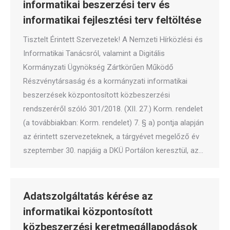
informatikai beszerzési terv és
informatikai fejlesztési terv feltöltése
Tisztelt Érintett Szervezetek! A Nemzeti Hírközlési és
Informatikai Tanácsról, valamint a Digitális
Kormányzati Ügynökség Zártkörűen Működő
Részvénytársaság és a kormányzati informatikai
beszerzések központosított közbeszerzési
rendszeréről szóló 301/2018. (XII. 27.) Korm. rendelet
(a továbbiakban: Korm. rendelet) 7. § a) pontja alapján
az érintett szervezeteknek, a tárgyévet megelőző év
szeptember 30. napjáig a DKÜ Portálon keresztül, az…
Adatszolgáltatás kérése az
informatikai központosított
közbeszerzési keretmegállapodások