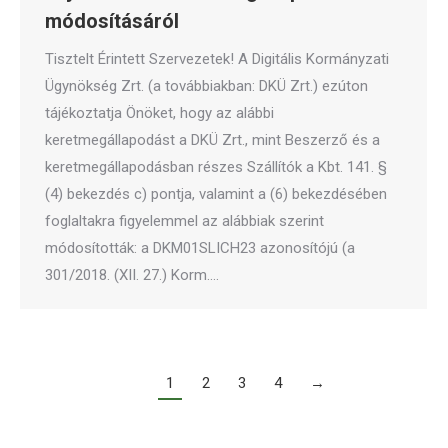
módosításáról
Tisztelt Érintett Szervezetek! A Digitális Kormányzati
Ügynökség Zrt. (a továbbiakban: DKÜ Zrt.) ezúton
tájékoztatja Önöket, hogy az alábbi
keretmegállapodást a DKÜ Zrt., mint Beszerző és a
keretmegállapodásban részes Szállítók a Kbt. 141. §
(4) bekezdés c) pontja, valamint a (6) bekezdésében
foglaltakra figyelemmel az alábbiak szerint
módosították: a DKM01SLICH23 azonosítójú (a
301/2018. (XII. 27.) Korm.…
1
2
3
4
→