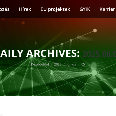
ozás
tkozás
Hírek
Hírek
EU projektek
EU projektek
GYIK
GYIK
Karrier
Karr
AILY ARCHIVES:
2025.06.
You are here:
Kezdőoldal
2025
június
05