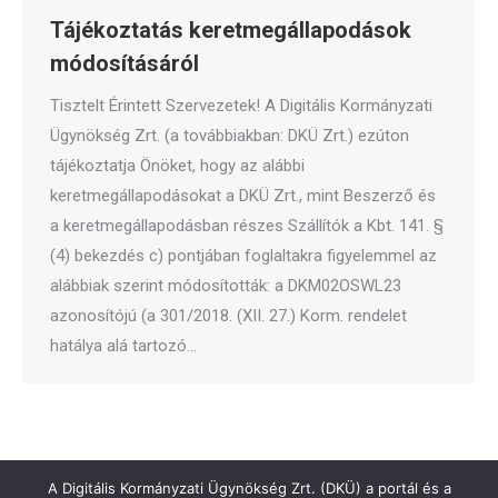
Tájékoztatás keretmegállapodások
módosításáról
Tisztelt Érintett Szervezetek! A Digitális Kormányzati
Ügynökség Zrt. (a továbbiakban: DKÜ Zrt.) ezúton
tájékoztatja Önöket, hogy az alábbi
keretmegállapodásokat a DKÜ Zrt., mint Beszerző és
a keretmegállapodásban részes Szállítók a Kbt. 141. §
(4) bekezdés c) pontjában foglaltakra figyelemmel az
alábbiak szerint módosították: a DKM02OSWL23
azonosítójú (a 301/2018. (XII. 27.) Korm. rendelet
hatálya alá tartozó…
A Digitális Kormányzati Ügynökség Zrt. (DKÜ) a portál és a