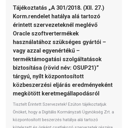
Tájékoztatás „A 301/2018. (XII. 27.)
Korm.rendelet hatálya alá tartozó
érintett szervezeteknél meglévő
Oracle szoftvertermékek
használatához szükséges gyártói –
vagy azzal egyenértékű –
terméktámogatási szolgáltatások
biztosítása (rövid név: OSUP21)”
tárgyú, nyílt központosított
közbeszerzési eljárás eredményeként
megkötött keretmegállapodásról
Tisztelt Érintett Szervezetek! Ezúton tájékoztatjuk
Önöket, hogy a Digitális Kormányzati Ügynökség Zrt. a
központosított beszerzés hatálya alá tartozó
kötelezett és önként csatlakozó szervezetek részére