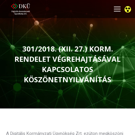
301/2018. (XII. 27.) KORM.
RENDELET VÉGREHAJTÁSÁVAL
KAPCSOLATOS
KÖSZÖNETNYILVÁNÍTÁS
You are here:
A Digitális Kormányzati Ügynökség Zrt. ezúton megköszöni